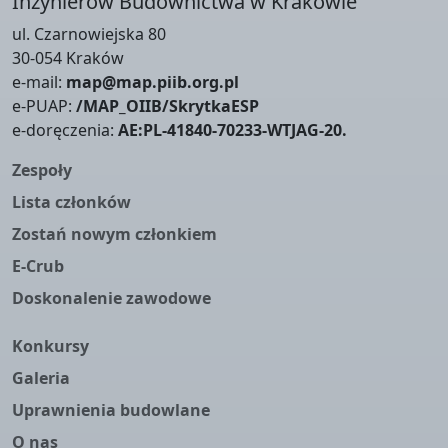
Inżynierów Budownictwa w Krakowie
ul. Czarnowiejska 80
30-054 Kraków
e-mail:
map@map.piib.org.pl
e-PUAP:
/MAP_OIIB/SkrytkaESP
e-doręczenia:
AE:PL-41840-70233-WTJAG-20.
Zespoły
Lista członków
Zostań nowym członkiem
E-Crub
Doskonalenie zawodowe
Konkursy
Galeria
Uprawnienia budowlane
O nas