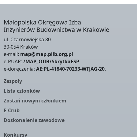
Małopolska Okręgowa Izba
Inżynierów Budownictwa w Krakowie
ul. Czarnowiejska 80
30-054 Kraków
e-mail:
map@map.piib.org.pl
e-PUAP:
/MAP_OIIB/SkrytkaESP
e-doręczenia:
AE:PL-41840-70233-WTJAG-20.
Zespoły
Lista członków
Zostań nowym członkiem
E-Crub
Doskonalenie zawodowe
Konkursy