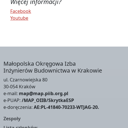
Więcej informacji?
Facebook
Youtube
Małopolska Okręgowa Izba
Inżynierów Budownictwa w Krakowie
ul. Czarnowiejska 80
30-054 Kraków
e-mail:
map@map.piib.org.pl
e-PUAP:
/MAP_OIIB/SkrytkaESP
e-doręczenia:
AE:PL-41840-70233-WTJAG-20.
Zespoły
Lista członków