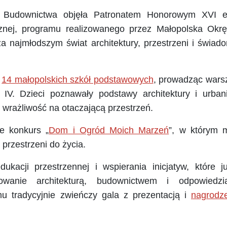
w Budownictwa objęła Patronatem Honorowym XVI e
icznej, programu realizowanego przez Małopolska Okr
iża najmłodszym świat architektury, przestrzeni i świa
i
14 małopolskich szkół podstawowych
, prowadząc warsz
V. Dzieci poznawały podstawy architektury i urbanis
 wrażliwość na otaczającą przestrzeń.
e konkurs „
Dom i Ogród Moich Marzeń
”, w którym m
 przestrzeni do życia.
kacji przestrzennej i wspierania inicjatyw, które j
sowanie architekturą, budownictwem i odpowiedzi
mu tradycyjnie zwieńczy gala z prezentacją i
nagrodz