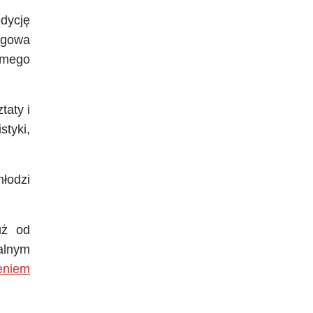
dycję
ęgowa
domego
taty i
tyki,
łodzi
uż od
alnym
eniem