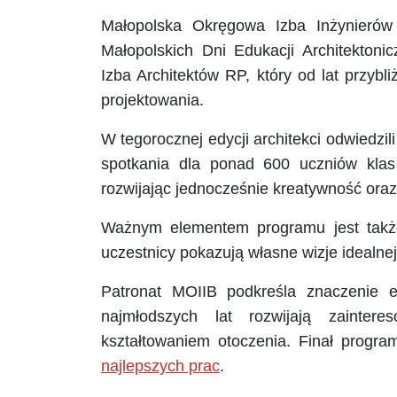
Małopolska Okręgowa Izba Inżynieró
Małopolskich Dni Edukacji Architekton
Izba Architektów RP, który od lat przybl
projektowania.
W tegorocznej edycji architekci odwiedzil
spotkania dla ponad 600 uczniów klas I
rozwijając jednocześnie kreatywność oraz
Ważnym elementem programu jest takż
uczestnicy pokazują własne wizje idealnej
Patronat MOIIB podkreśla znaczenie edu
najmłodszych lat rozwijają zaintere
kształtowaniem otoczenia. Finał progra
najlepszych prac
.