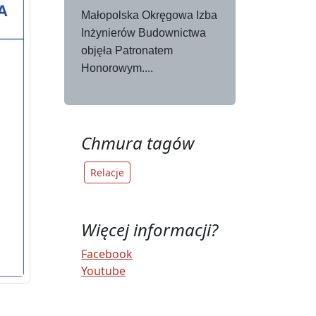
Małopolska Okręgowa Izba
Inżynierów Budownictwa
objęła Patronatem
Honorowym....
Chmura tagów
Relacje
Więcej informacji?
Facebook
Youtube