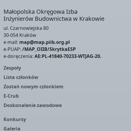
Małopolska Okręgowa Izba
Inżynierów Budownictwa w Krakowie
ul. Czarnowiejska 80
30-054 Kraków
e-mail:
map@map.piib.org.pl
e-PUAP:
/MAP_OIIB/SkrytkaESP
e-doręczenia:
AE:PL-41840-70233-WTJAG-20.
Zespoły
Lista członków
Zostań nowym członkiem
E-Crub
Doskonalenie zawodowe
Konkursy
Galeria