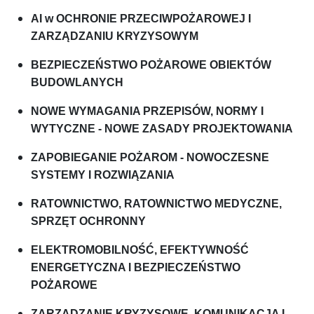
AI w OCHRONIE PRZECIWPOŻAROWEJ I
ZARZĄDZANIU KRYZYSOWYM
BEZPIECZEŃSTWO POŻAROWE OBIEKTÓW
BUDOWLANYCH
NOWE WYMAGANIA PRZEPISÓW, NORMY I
WYTYCZNE - NOWE ZASADY PROJEKTOWANIA
ZAPOBIEGANIE POŻAROM - NOWOCZESNE
SYSTEMY I ROZWIĄZANIA
RATOWNICTWO, RATOWNICTWO MEDYCZNE,
SPRZĘT OCHRONNY
ELEKTROMOBILNOŚĆ, EFEKTYWNOŚĆ
ENERGETYCZNA I BEZPIECZEŃSTWO
POŻAROWE
ZARZĄDZANIE KRYZYSOWE, KOMUNIKACJA I