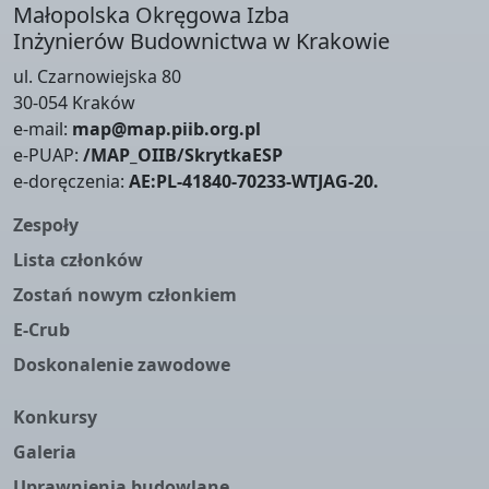
Małopolska Okręgowa Izba
Inżynierów Budownictwa w Krakowie
ul. Czarnowiejska 80
30-054 Kraków
e-mail:
map@map.piib.org.pl
e-PUAP:
/MAP_OIIB/SkrytkaESP
e-doręczenia:
AE:PL-41840-70233-WTJAG-20.
Zespoły
Lista członków
Zostań nowym członkiem
E-Crub
Doskonalenie zawodowe
Konkursy
Galeria
Uprawnienia budowlane