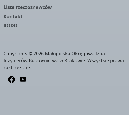
Lista rzeczoznawców
Kontakt
RODO
Copyrights © 2026 Małopolska Okręgowa Izba
Inżynierów Budownictwa w Krakowie. Wszystkie prawa
zastrzeżone.