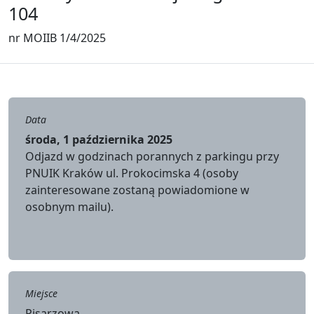
104
nr MOIIB 1/4/2025
Data
środa, 1 października 2025
Odjazd w godzinach porannych z parkingu przy
PNUIK Kraków ul. Prokocimska 4 (osoby
zainteresowane zostaną powiadomione w
osobnym mailu).
Miejsce
Pisarzowa