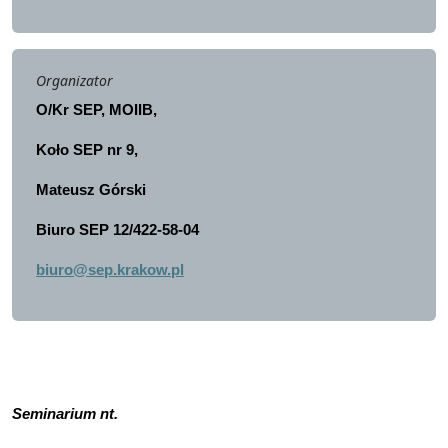
Organizator
O/Kr SEP, MOIIB,
Koło SEP nr 9,
Mateusz Górski
Biuro SEP 12/422-58-04
biuro@sep.krakow.pl
Seminarium nt.