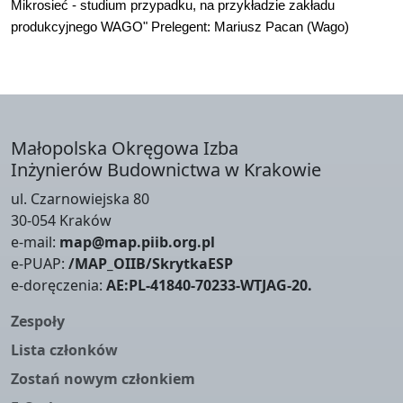
Mikrosieć - studium przypadku, na przykładzie zakładu
produkcyjnego WAGO" Prelegent: Mariusz Pacan (Wago)
Małopolska Okręgowa Izba
Inżynierów Budownictwa w Krakowie
ul. Czarnowiejska 80
30-054 Kraków
e-mail:
map@map.piib.org.pl
e-PUAP:
/MAP_OIIB/SkrytkaESP
e-doręczenia:
AE:PL-41840-70233-WTJAG-20.
Zespoły
Lista członków
Zostań nowym członkiem